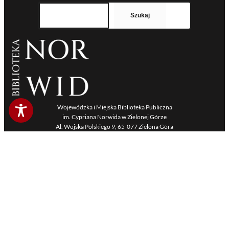
Szukaj
Szukaj
Wojewódzka i Miejska Biblioteka Publiczna
im. Cypriana Norwida w Zielonej Górze
Al. Wojska Polskiego 9, 65-077 Zielona Góra
Strona powstała na podstawie darmowego szablonu Fork.
Wykorzystywane zdjęcia pochodzą od Urzędu Miasta
Zielona Góra, Gości Festiwalu, z materiałów archiwalnych Organizatora bądź są w zbiorach Wikimedia Commons i
podlegają pod licencję CC BY-SA 4.0.
Obserwuj nas
Facebook