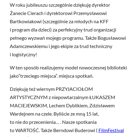
W roku jubileuszu szczególnie dziękuję dyrektor
Żanecie Cierach i dyrektorowi Przemysławowi
Bartkowiakowi (szczególnie za młodych na KFF
i program dla dzieci) za perfekcyjny trud organizacji
pełnego wyzwań mojego programu. Także Bogusławowi
Adamczewskiemu i jego ekipie za trud techniczny
i logistyczny!
W ten sposób realizujemy model nowoczesnej biblioteki
jako”trzeciego miejsca”. miejsca spotkań.
Dziękuję też wiernym PRZYJACIOŁOM
ARTYSTYCZNYM z niepowtarzalnym ŁUKASZEM
MACIEJEWSKIM, Lechem Dyblikiem, Zdzisławem
Wardejnem na czele. Byliście ze mną 15 lat,
to nie do przecenienia… . Nasze spotkania
to WARTOŚĆ. Także Berndowi Buderowi (
FilmFestival