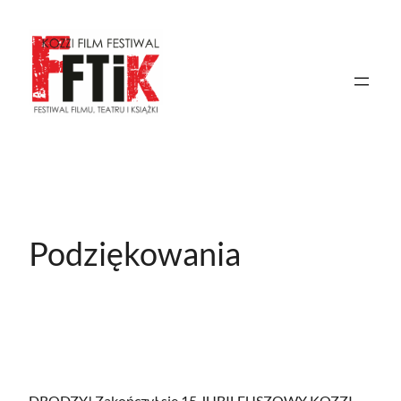
Przejdź
do
treści
Podziękowania
DRODZY! Zakończył się 15 JUBILEUSZOWY KOZZI